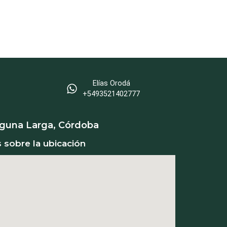
Elías Orodá
‪+5493521402777
aguna Larga, Córdoba
s sobre la ubicación