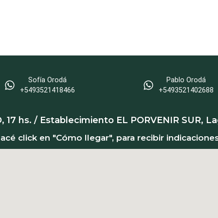
Sofía Orodá
Pablo Orodá
+5493521418466‬
‪+5493521402688‬
 17 hs. / Establecimiento EL PORVENIR SUR, L
cé click en "Cómo llegar", para recibir indicacione