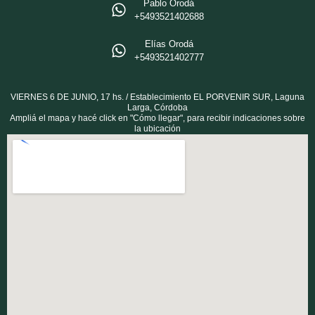
Pablo Orodá
‪+5493521402688‬
Elías Orodá
‪+5493521402777
VIERNES 6 DE JUNIO, 17 hs. / Establecimiento EL PORVENIR SUR, Laguna
Larga, Córdoba
Ampliá el mapa y hacé click en "Cómo llegar", para recibir indicaciones sobre
la ubicación