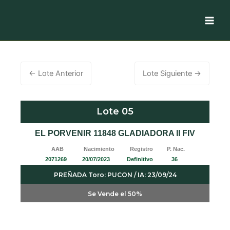
Ir
al
contenido
←
Lote Anterior
Lote Siguiente
→
Lote 05
EL PORVENIR 11848 GLADIADORA II FIV
AAB Nacimiento Registro P. Nac.
2071269 20/07/2023 Definitivo 36
PREÑADA Toro: PUCON / IA: 23/09/24
Se Vende el 50%