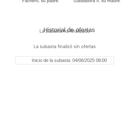
Fachero, su padre.
Gladiadora II, su madre.
Historial de ofertas
La subasta ha finalizado
La subasta finalizó sin ofertas
Inicio de la subasta
04/06/2025 08:00