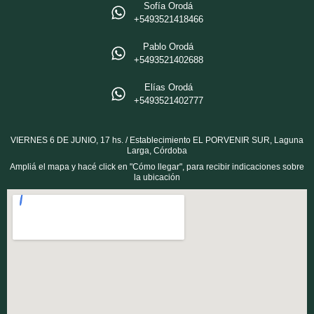
Sofía Orodá
+5493521418466‬
Pablo Orodá
‪+5493521402688‬
Elías Orodá
‪+5493521402777
VIERNES 6 DE JUNIO, 17 hs. / Establecimiento EL PORVENIR SUR, Laguna
Larga, Córdoba
Ampliá el mapa y hacé click en "Cómo llegar", para recibir indicaciones sobre
la ubicación