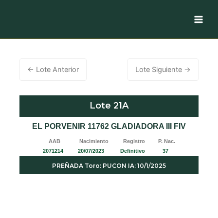
Ir
al
contenido
←
Lote Anterior
Lote Siguiente
→
Lote 21A
EL PORVENIR 11762 GLADIADORA III FIV
AAB Nacimiento Registro P. Nac.
2071214 20/07/2023 Definitivo 37
PREÑADA Toro: PUCON IA: 10/1/2025