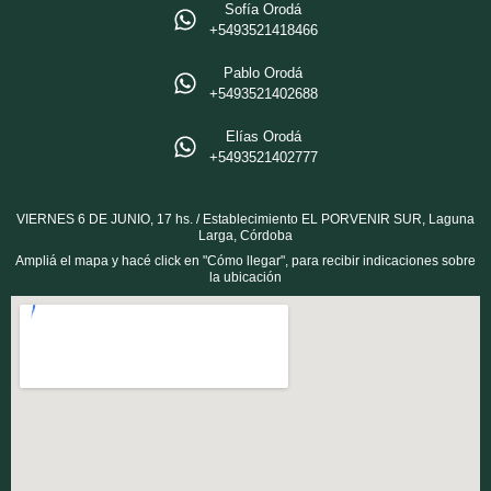
Sofía Orodá
+5493521418466‬
Pablo Orodá
‪+5493521402688‬
Elías Orodá
‪+5493521402777
VIERNES 6 DE JUNIO, 17 hs. / Establecimiento EL PORVENIR SUR, Laguna
Larga, Córdoba
Ampliá el mapa y hacé click en "Cómo llegar", para recibir indicaciones sobre
la ubicación