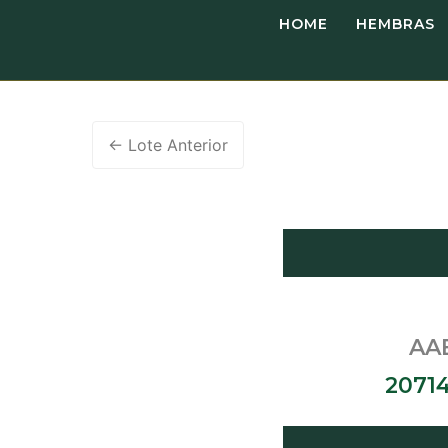
Ir
HOME
HEMBRAS
al
contenido
←
Lote Anterior
AAB
207