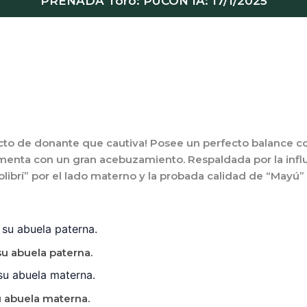
PREÑADA Toro: PUCON IA: 17/1/2025
cto de donante que cautiva! Posee un perfecto
balance c
menta con un gran
acebuzamiento
. Respaldada por la inf
olibrí” por el lado materno y la probada calidad de “Mayú”
u abuela paterna.
su abuela materna.