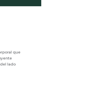
orpora
l que
luyente
 del lado