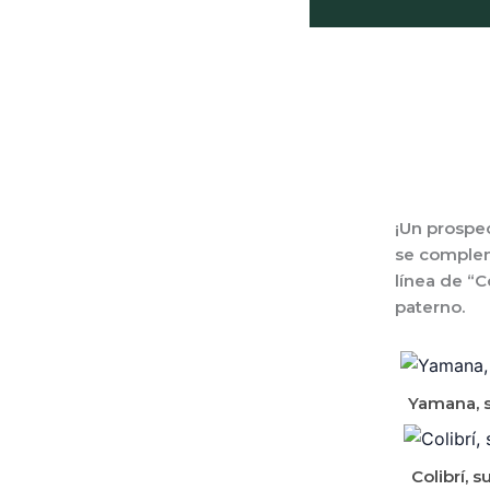
¡Un prospe
se comple
línea de “C
paterno.
Yamana, s
Colibrí, 